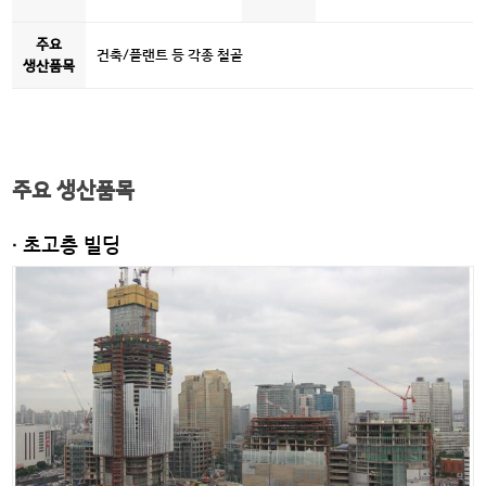
주요
건축/플랜트 등 각종 철골
생산품목
주요 생산품목
· 초고층 빌딩