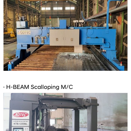
· H-BEAM Scalloping M/C